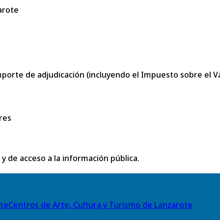
arote
porte de adjudicación (incluyendo el Impuesto sobre el Val
res
 y de acceso a la información pública.
Centros de Arte, Cultura y Turismo de Lanzarote