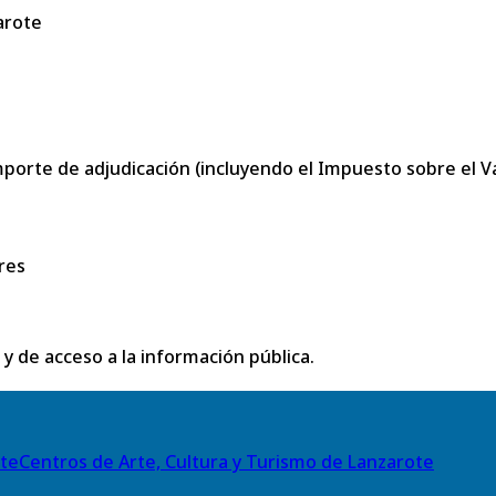
arote
porte de adjudicación (incluyendo el Impuesto sobre el Val
res
 y de acceso a la información pública.
Centros de Arte, Cultura y Turismo de Lanzarote