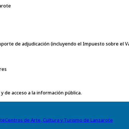
arote
porte de adjudicación (incluyendo el Impuesto sobre el Val
res
 y de acceso a la información pública.
Centros de Arte, Cultura y Turismo de Lanzarote