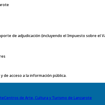
arote
porte de adjudicación (incluyendo el Impuesto sobre el Val
res
 y de acceso a la información pública.
Centros de Arte, Cultura y Turismo de Lanzarote