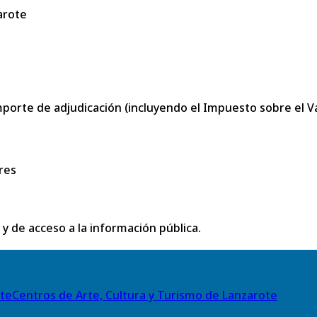
arote
porte de adjudicación (incluyendo el Impuesto sobre el Val
res
 y de acceso a la información pública.
Centros de Arte, Cultura y Turismo de Lanzarote