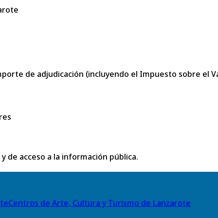
arote
porte de adjudicación (incluyendo el Impuesto sobre el Val
res
 y de acceso a la información pública.
Centros de Arte, Cultura y Turismo de Lanzarote