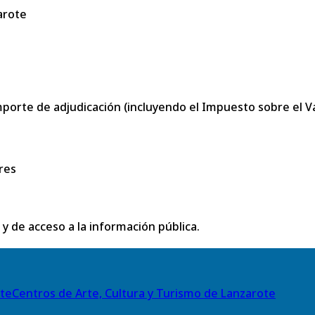
arote
porte de adjudicación (incluyendo el Impuesto sobre el Val
res
 y de acceso a la información pública.
Centros de Arte, Cultura y Turismo de Lanzarote