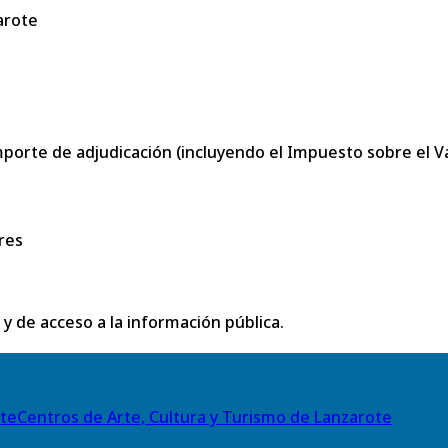
arote
porte de adjudicación (incluyendo el Impuesto sobre el Val
res
 y de acceso a la información pública.
Centros de Arte, Cultura y Turismo de Lanzarote