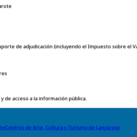
arote
porte de adjudicación (incluyendo el Impuesto sobre el Val
res
 y de acceso a la información pública.
Centros de Arte, Cultura y Turismo de Lanzarote