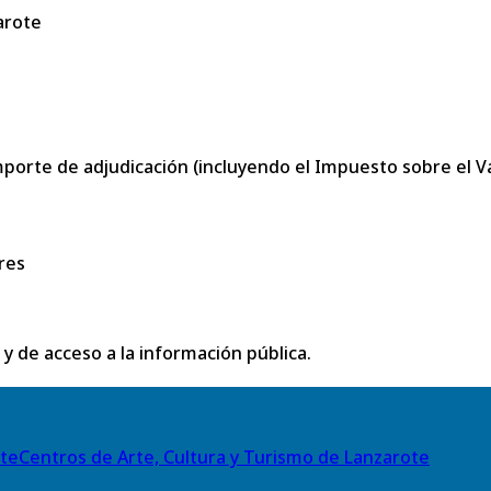
arote
porte de adjudicación (incluyendo el Impuesto sobre el Val
res
 y de acceso a la información pública.
Centros de Arte, Cultura y Turismo de Lanzarote