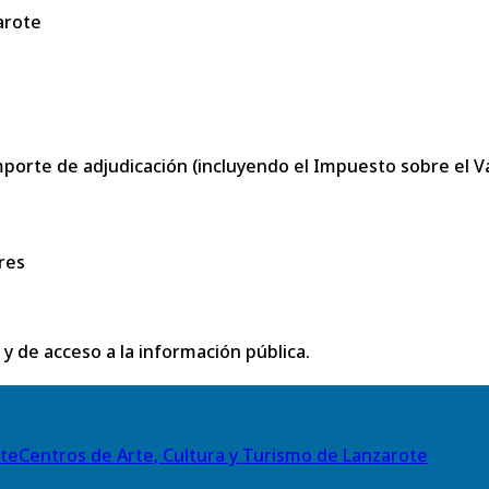
arote
porte de adjudicación (incluyendo el Impuesto sobre el Val
res
 y de acceso a la información pública.
Centros de Arte, Cultura y Turismo de Lanzarote