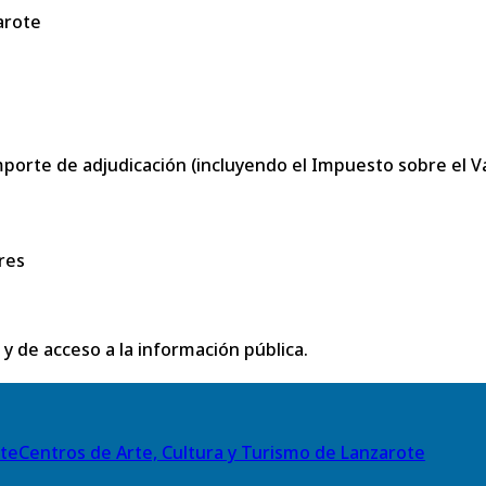
arote
porte de adjudicación (incluyendo el Impuesto sobre el Val
res
 y de acceso a la información pública.
Centros de Arte, Cultura y Turismo de Lanzarote