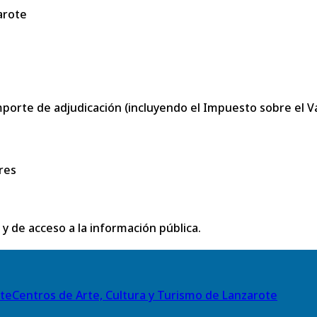
arote
porte de adjudicación (incluyendo el Impuesto sobre el Val
res
 y de acceso a la información pública.
Centros de Arte, Cultura y Turismo de Lanzarote