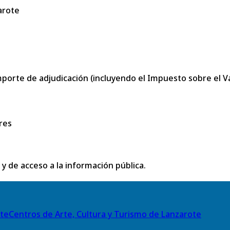
arote
porte de adjudicación (incluyendo el Impuesto sobre el Val
res
 y de acceso a la información pública.
Centros de Arte, Cultura y Turismo de Lanzarote