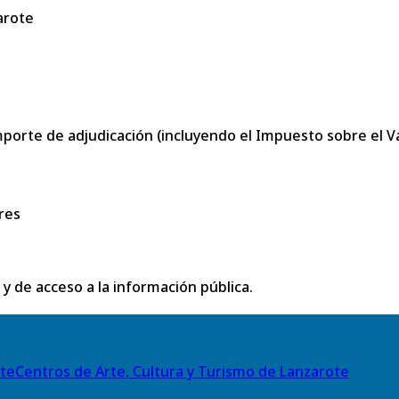
arote
porte de adjudicación (incluyendo el Impuesto sobre el Val
res
 y de acceso a la información pública.
Centros de Arte, Cultura y Turismo de Lanzarote