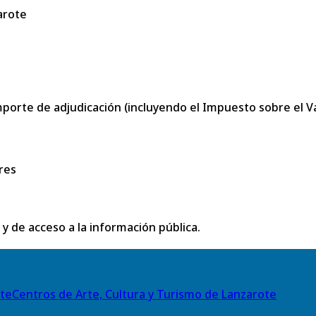
arote
porte de adjudicación (incluyendo el Impuesto sobre el Val
res
 y de acceso a la información pública.
Centros de Arte, Cultura y Turismo de Lanzarote