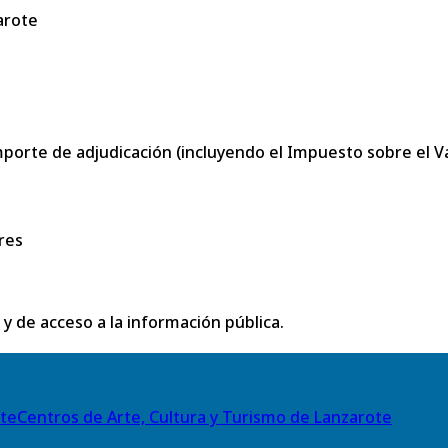
arote
porte de adjudicación (incluyendo el Impuesto sobre el Val
res
 y de acceso a la información pública.
Centros de Arte, Cultura y Turismo de Lanzarote