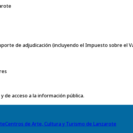
arote
porte de adjudicación (incluyendo el Impuesto sobre el Val
res
 y de acceso a la información pública.
Centros de Arte, Cultura y Turismo de Lanzarote