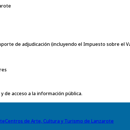
arote
porte de adjudicación (incluyendo el Impuesto sobre el Val
res
 y de acceso a la información pública.
Centros de Arte, Cultura y Turismo de Lanzarote