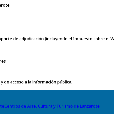
arote
porte de adjudicación (incluyendo el Impuesto sobre el Val
res
 y de acceso a la información pública.
Centros de Arte, Cultura y Turismo de Lanzarote