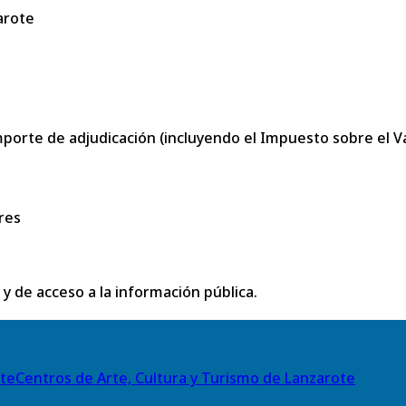
arote
porte de adjudicación (incluyendo el Impuesto sobre el Val
res
 y de acceso a la información pública.
Centros de Arte, Cultura y Turismo de Lanzarote