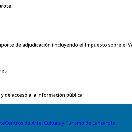
arote
porte de adjudicación (incluyendo el Impuesto sobre el Val
res
 y de acceso a la información pública.
Centros de Arte, Cultura y Turismo de Lanzarote