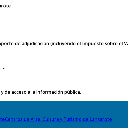
arote
porte de adjudicación (incluyendo el Impuesto sobre el Val
res
 y de acceso a la información pública.
Centros de Arte, Cultura y Turismo de Lanzarote