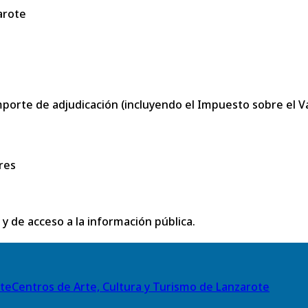
arote
porte de adjudicación (incluyendo el Impuesto sobre el Val
res
 y de acceso a la información pública.
Centros de Arte, Cultura y Turismo de Lanzarote