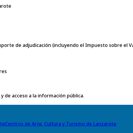
arote
porte de adjudicación (incluyendo el Impuesto sobre el Val
res
 y de acceso a la información pública.
Centros de Arte, Cultura y Turismo de Lanzarote