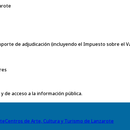
arote
porte de adjudicación (incluyendo el Impuesto sobre el Val
res
 y de acceso a la información pública.
Centros de Arte, Cultura y Turismo de Lanzarote