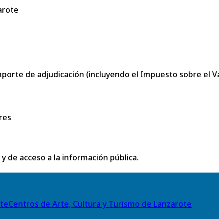
arote
porte de adjudicación (incluyendo el Impuesto sobre el Val
res
 y de acceso a la información pública.
Centros de Arte, Cultura y Turismo de Lanzarote