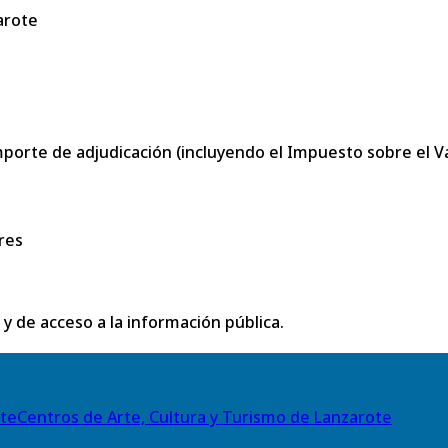
arote
porte de adjudicación (incluyendo el Impuesto sobre el Val
res
 y de acceso a la información pública.
Centros de Arte, Cultura y Turismo de Lanzarote