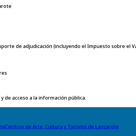
arote
porte de adjudicación (incluyendo el Impuesto sobre el Val
res
 y de acceso a la información pública.
Centros de Arte, Cultura y Turismo de Lanzarote