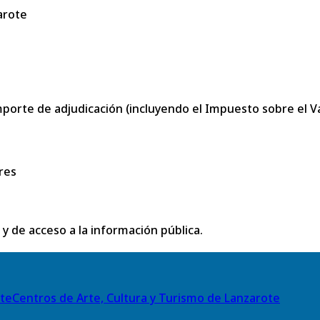
arote
porte de adjudicación (incluyendo el Impuesto sobre el Val
res
 y de acceso a la información pública.
Centros de Arte, Cultura y Turismo de Lanzarote