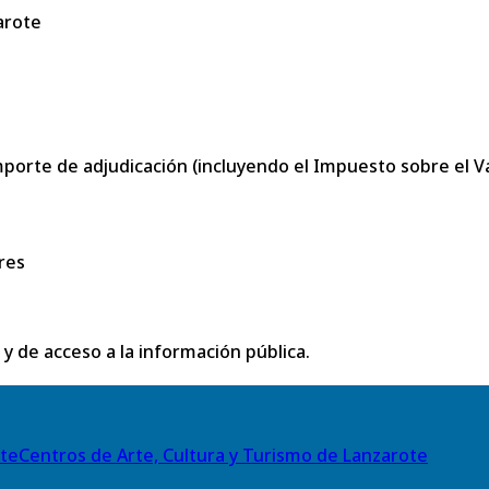
arote
porte de adjudicación (incluyendo el Impuesto sobre el Val
res
 y de acceso a la información pública.
Centros de Arte, Cultura y Turismo de Lanzarote