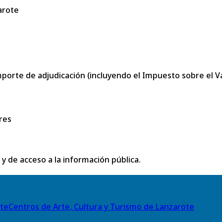
arote
porte de adjudicación (incluyendo el Impuesto sobre el Val
res
 y de acceso a la información pública.
Centros de Arte, Cultura y Turismo de Lanzarote