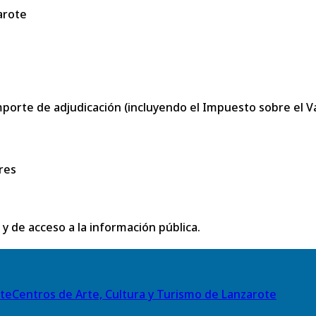
arote
porte de adjudicación (incluyendo el Impuesto sobre el Val
res
 y de acceso a la información pública.
Centros de Arte, Cultura y Turismo de Lanzarote