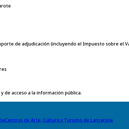
arote
porte de adjudicación (incluyendo el Impuesto sobre el Val
res
 y de acceso a la información pública.
Centros de Arte, Cultura y Turismo de Lanzarote