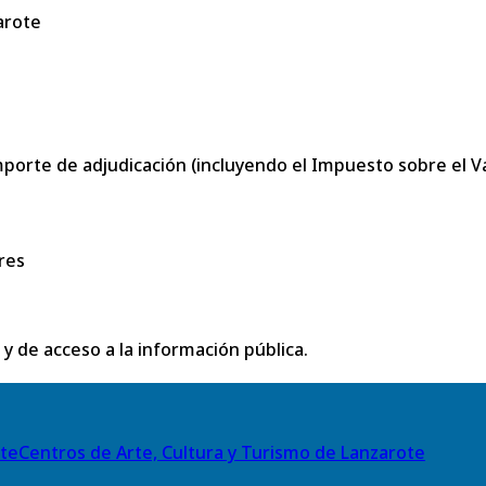
arote
porte de adjudicación (incluyendo el Impuesto sobre el Val
res
 y de acceso a la información pública.
Centros de Arte, Cultura y Turismo de Lanzarote