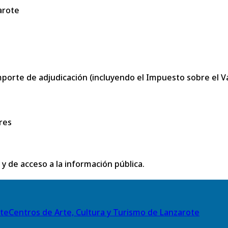
arote
porte de adjudicación (incluyendo el Impuesto sobre el Val
res
 y de acceso a la información pública.
Centros de Arte, Cultura y Turismo de Lanzarote