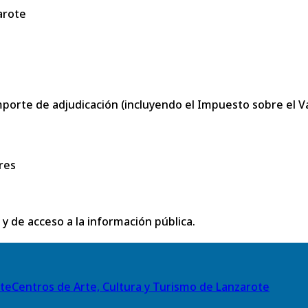
arote
porte de adjudicación (incluyendo el Impuesto sobre el Val
res
 y de acceso a la información pública.
Centros de Arte, Cultura y Turismo de Lanzarote