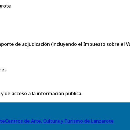
arote
porte de adjudicación (incluyendo el Impuesto sobre el Val
res
 y de acceso a la información pública.
Centros de Arte, Cultura y Turismo de Lanzarote