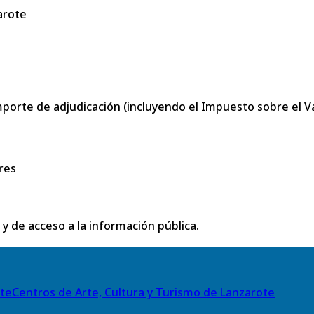
arote
porte de adjudicación (incluyendo el Impuesto sobre el Val
res
 y de acceso a la información pública.
Centros de Arte, Cultura y Turismo de Lanzarote