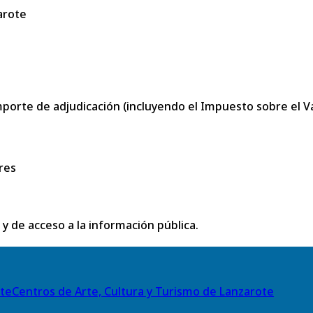
arote
porte de adjudicación (incluyendo el Impuesto sobre el Val
res
 y de acceso a la información pública.
Centros de Arte, Cultura y Turismo de Lanzarote