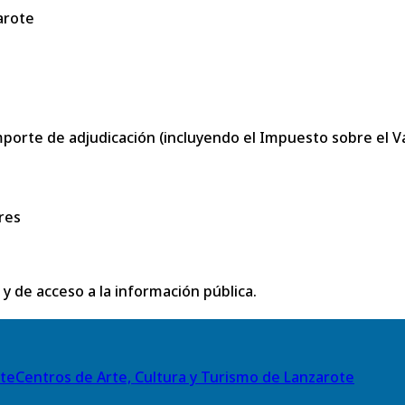
arote
porte de adjudicación (incluyendo el Impuesto sobre el Val
res
 y de acceso a la información pública.
Centros de Arte, Cultura y Turismo de Lanzarote