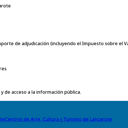
arote
porte de adjudicación (incluyendo el Impuesto sobre el Val
res
 y de acceso a la información pública.
Centros de Arte, Cultura y Turismo de Lanzarote