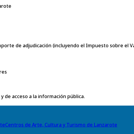
arote
porte de adjudicación (incluyendo el Impuesto sobre el Val
res
 y de acceso a la información pública.
Centros de Arte, Cultura y Turismo de Lanzarote