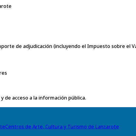
arote
porte de adjudicación (incluyendo el Impuesto sobre el Val
res
 y de acceso a la información pública.
Centros de Arte, Cultura y Turismo de Lanzarote