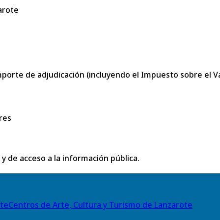
arote
porte de adjudicación (incluyendo el Impuesto sobre el Val
res
 y de acceso a la información pública.
Centros de Arte, Cultura y Turismo de Lanzarote