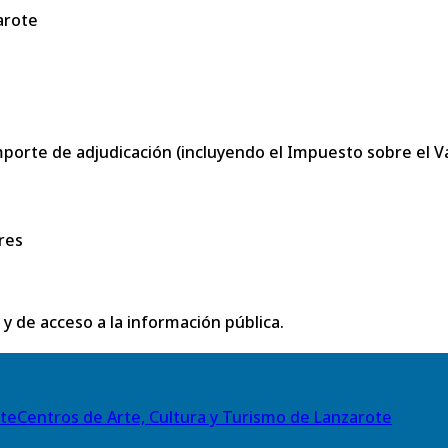
arote
porte de adjudicación (incluyendo el Impuesto sobre el Val
res
 y de acceso a la información pública.
Centros de Arte, Cultura y Turismo de Lanzarote