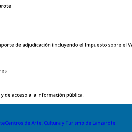
arote
porte de adjudicación (incluyendo el Impuesto sobre el Val
res
 y de acceso a la información pública.
Centros de Arte, Cultura y Turismo de Lanzarote