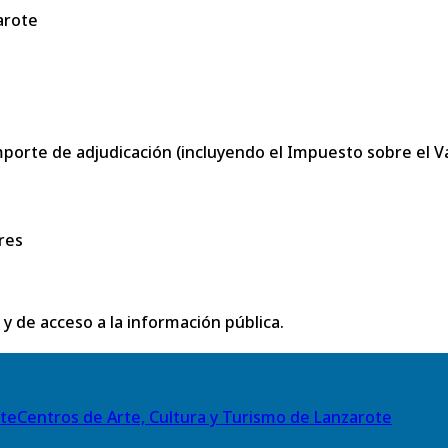
arote
porte de adjudicación (incluyendo el Impuesto sobre el Val
res
 y de acceso a la información pública.
Centros de Arte, Cultura y Turismo de Lanzarote