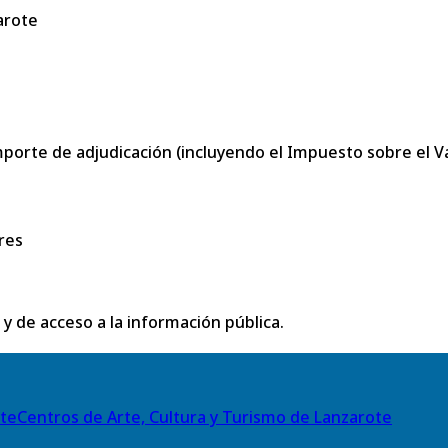
arote
porte de adjudicación (incluyendo el Impuesto sobre el Val
res
 y de acceso a la información pública.
Centros de Arte, Cultura y Turismo de Lanzarote