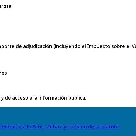
arote
porte de adjudicación (incluyendo el Impuesto sobre el Val
res
 y de acceso a la información pública.
Centros de Arte, Cultura y Turismo de Lanzarote